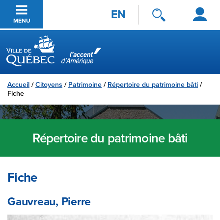
Se
Passer au contenu principal
EN
connecter
MENU
Ville de Québec
Accueil
/
Citoyens
/
Patrimoine
/
Répertoire du patrimoine bâti
/
Fiche
Répertoire du patrimoine bâti
Fiche
Gauvreau, Pierre