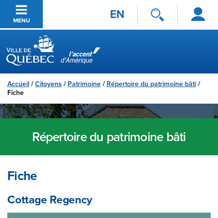
Se
Passer au contenu principal
EN
connecter
MENU
Ville de Québec
Accueil
/
Citoyens
/
Patrimoine
/
Répertoire du patrimoine bâti
/
Fiche
Répertoire du patrimoine bâti
Fiche
Cottage Regency