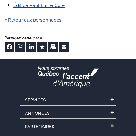
Édifice Paul-Émile-Côté
Retour aux personnages
Partagez cette page :
Facebook
Twitter
LinkedIn
Ajouter aux favoris
Imprimer
Envoyer Ã un ami
SERVICES
ANNONCES
PARTENAIRES