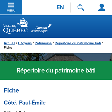
Se
Passer au contenu principal
EN
connecter
MENU
Ville de Québec
Accueil
/
Citoyens
/
Patrimoine
/
Répertoire du patrimoine bâti
/
Fiche
Répertoire du patrimoine bâti
Fiche
Côté, Paul-Émile
1893 - 1963