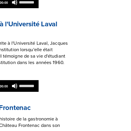
00:00
Up/Down
Arrow
keys
to
 l'Université Laval
increase
or
decrease
volume.
te à l'Université Laval, Jacques
stitution lorsqu'elle était
l témoigne de sa vie d'étudiant
stitution dans les années 1960.
Use
00:00
Up/Down
Arrow
keys
to
 Frontenac
increase
or
histoire de la gastronomie à
decrease
e Château Frontenac dans son
volume.