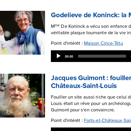
Godelieve de Koninck: la 
M
De Koninck a vécu son enfance d
me
véritable plaque tournante de la vie i
Point d'intérêt :
Maison Cirice-Têtu
Audio
00:00
Player
Jacques Guimont : fouiller 
Châteaux-Saint-Louis
Fouiller un site aussi riche que celui
Louis était un rêve pour un archéologu
Guimont pour s'en convaincre.
Point d'intérêt :
Forts-et-Châteaux-Sai
Audio