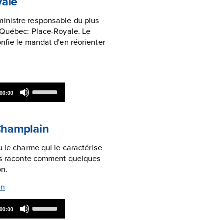
yale
inistre responsable du plus
 Québec: Place-Royale. Le
nfie le mandat d'en réorienter
Use
00:00
Up/Down
Arrow
keys
to
-Champlain
increase
or
 le charme qui le caractérise
decrease
ois raconte comment quelques
volume.
on.
in
Use
00:00
Up/Down