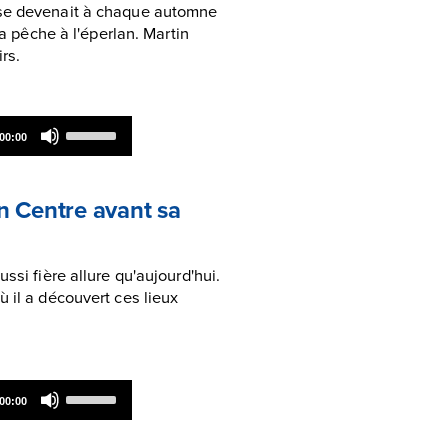
ise devenait à chaque automne
decrease
la pêche à l'éperlan. Martin
volume.
rs.
Use
00:00
Up/Down
Arrow
keys
to
n Centre avant sa
increase
or
decrease
volume.
ssi fière allure qu'aujourd'hui.
 il a découvert ces lieux
Use
00:00
Up/Down
Arrow
keys