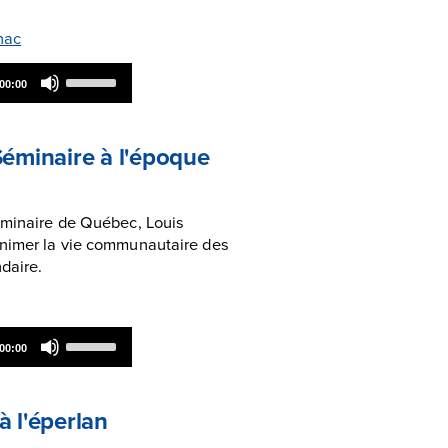
nac
Use
00:00
Up/Down
Arrow
keys
to
Séminaire à l'époque
increase
or
decrease
volume.
éminaire de Québec, Louis
animer la vie communautaire des
ndaire.
Use
00:00
Up/Down
Arrow
keys
to
à l'éperlan
increase
or