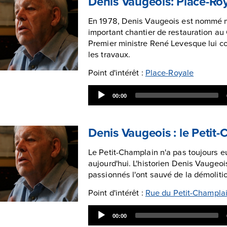
Denis Vaugeois: Place-Ro
En 1978, Denis Vaugeois est nommé m
important chantier de restauration au
Premier ministre René Levesque lui co
les travaux.
Point d'intérêt :
Place-Royale
Audio
00:00
Player
Denis Vaugeois : le Petit
Le Petit-Champlain n'a pas toujours eu
aujourd'hui. L'historien Denis Vauge
passionnés l'ont sauvé de la démoliti
Point d'intérêt :
Rue du Petit-Champla
Audio
00:00
Player