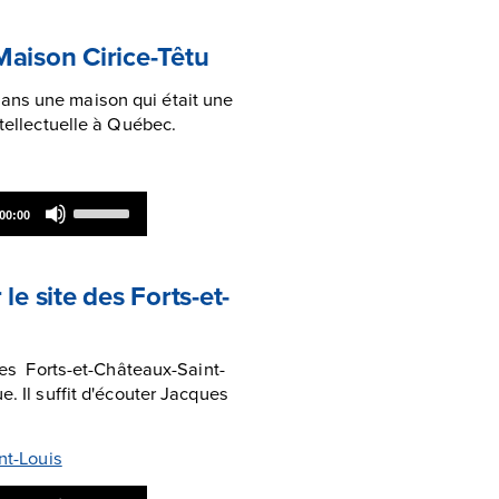
Arrow
keys
to
Maison Cirice-Têtu
increase
or
ans une maison qui était une
decrease
ntellectuelle à Québec.
volume.
Use
00:00
Up/Down
Arrow
keys
to
le site des Forts-et-
increase
or
decrease
volume.
 des Forts-et-Châteaux-Saint-
e. Il suffit d'écouter Jacques
nt-Louis
Use