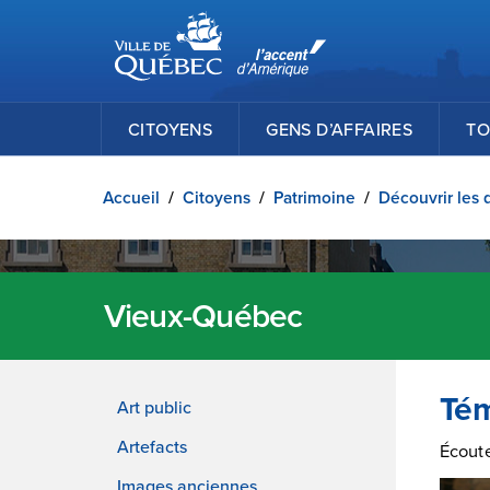
Ville de Québec
Passer au contenu principal
CITOYENS
GENS D’AFFAIRES
TO
Accueil
/
Citoyens
/
Patrimoine
/
Découvrir les 
Vieux-Québec
Té
Art public
Artefacts
Écoute
Images anciennes