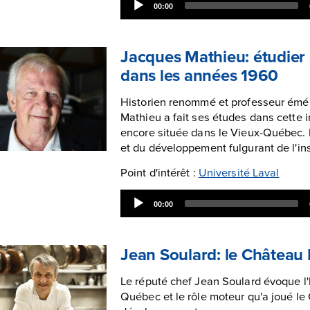
00:00
Player
Jacques Mathieu: étudier à
dans les années 1960
Historien renommé et professeur éméri
Mathieu a fait ses études dans cette in
encore située dans le Vieux-Québec. I
et du développement fulgurant de l'in
Point d'intérêt :
Université Laval
Audio
00:00
Player
Jean Soulard: le Château
Le réputé chef Jean Soulard évoque l'
Québec et le rôle moteur qu'a joué l