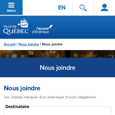
Se
Passer au contenu principal
EN
connecter
MENU
Ville de Québec
Accueil
/
Nous joindre
/
Nous joindre
Nous joindre
Nous joindre
Les champs marqués d'un astérisque (
*
) sont obligatoires.
Destinataire