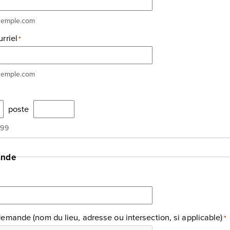
xemple.com
rriel
*
xemple.com
poste
999
ande
demande (nom du lieu, adresse ou intersection, si applicable)
*