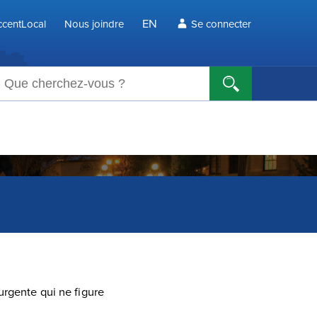
EN
centLocal
Nous joindre
Se connecter
echerche
urgente qui ne figure