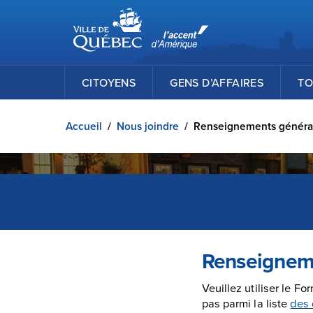
Ville de Québec
Passer au contenu principal
CITOYENS
GENS D’AFFAIRES
TO
Accueil
/
Nous joindre
/
Renseignements génér
Renseignem
Veuillez utiliser le F
pas parmi la liste
des 