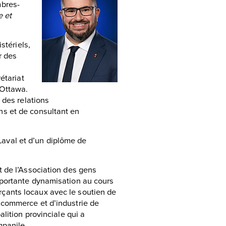
mbres-
e et
stériels,
r des
étariat
 Ottawa.
 des relations
s et de consultant en
 Laval et d’un diplôme de
 de l’Association des gens
mportante dynamisation au cours
çants locaux avec le soutien de
 commerce et d’industrie de
lition provinciale qui a
mpanile.