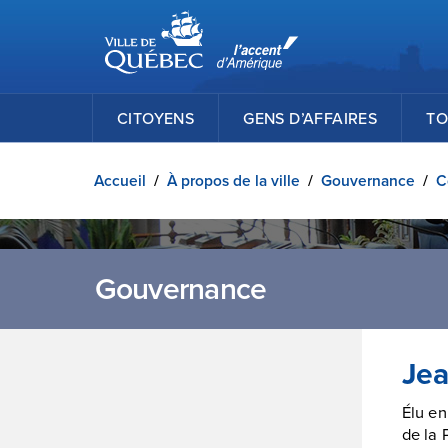
Ville de Québec
Passer au contenu principal
CITOYENS
GENS D’AFFAIRES
TO
Accueil
/
À propos de la ville
/
Gouvernance
/
C
Gouvernance
Jea
Élu en
de la 