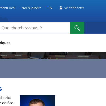
EN
centLocal
Nous joindre
Se connecter
echerche
hiques
s
istrict
p de Ste-