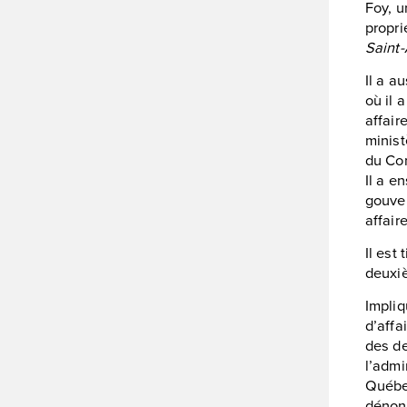
Foy, u
propri
Saint
Il a a
où il 
affair
minist
du Con
Il a e
gouver
affair
Il est
deuxi
Impliq
d’affa
des de
l’admi
Québec
dénonc