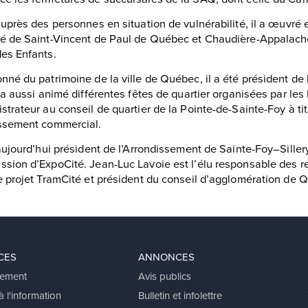
auprès des personnes en situation de vulnérabilité, il a œuvré 
é de Saint-Vincent de Paul de Québec et Chaudière-Appalache
es Enfants.
nné du patrimoine de la ville de Québec, il a été président de 
l a aussi animé différentes fêtes de quartier organisées par les 
strateur au conseil de quartier de la Pointe-de-Sainte-Foy à ti
issement commercial.
 aujourd’hui président de l’Arrondissement de Sainte-Foy–Sille
sion d’ExpoCité. Jean-Luc Lavoie est l’élu responsable des r
e projet TramCité et président du conseil d’agglomération de 
CES
ANNONCES
ement
Avis publics
 l'information
Bulletin et infolettre