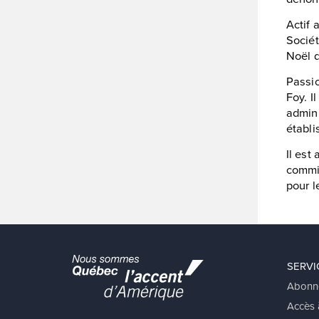
Actif 
Sociét
Noël d
Passio
Foy. I
admini
établ
Il est
commis
pour l
SERVI
Abonn
Accès à