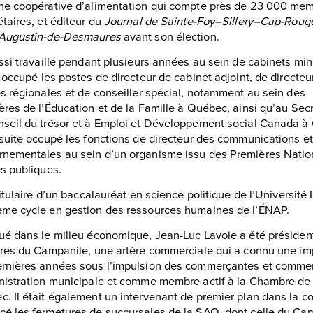
ne coopérative d’alimentation qui compte près de 23 000 me
étaires, et éditeur du
Journal de Sainte-Foy–Sillery–Cap-Roug
-Augustin-de-Desmaures
avant son élection.
ussi travaillé pendant plusieurs années au sein de cabinets mini
a occupé les postes de directeur de cabinet adjoint, de directeu
es régionales et de conseiller spécial, notamment au sein des
ères de l’Éducation et de la Famille à Québec, ainsi qu’au Secr
seil du trésor et à Emploi et Développement social Canada à
nsuite occupé les fonctions de directeur des communications et
nementales au sein d’un organisme issu des Premières Nation
es publiques.
 titulaire d’un baccalauréat en science politique de l’Université
ème cycle en gestion des ressources humaines de l’ÉNAP.
ué dans le milieu économique, Jean-Luc Lavoie a été président
ires du Campanile, une artère commerciale qui a connu une i
rnières années sous l’impulsion des commerçantes et commer
nistration municipale et comme membre actif à la Chambre de
. Il était également un intervenant de premier plan dans la coa
é les fermetures de succursales de la SAQ, dont celle du Ca