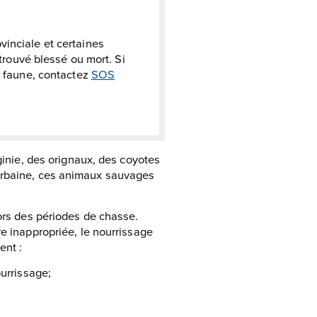
inciale et certaines
 trouvé blessé ou mort. Si
a faune, contactez
SOS
rginie, des orignaux, des coyotes
 urbaine, ces animaux sauvages
hors des périodes de chasse.
re inappropriée, le nourrissage
ent :
urrissage;