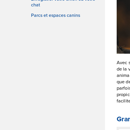
chat
Parcs et espaces canins
Avec s
de la 
animau
que de
parfo
propic
facili
Gra