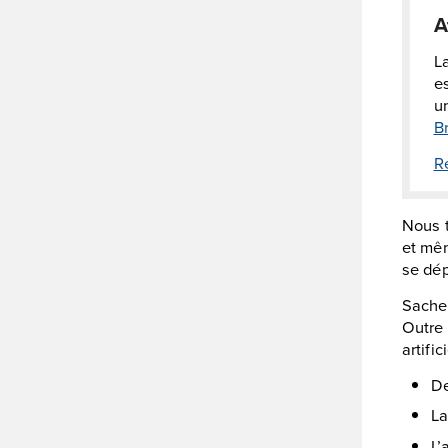
A
L
es
un
B
R
Nous t
et mêm
se dép
Sachez
Outre 
artifi
De
La
L’