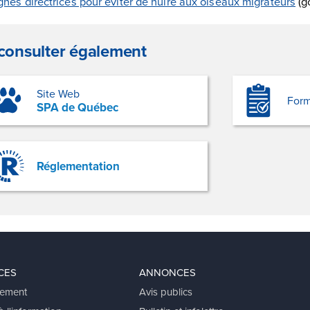
gnes directrices pour éviter de nuire aux oiseaux migrateurs
(g
consulter également
Site Web
Form
SPA de Québec
Réglementation
CES
ANNONCES
ement
Avis publics