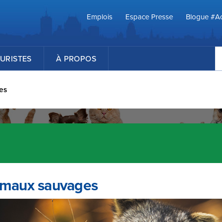
Emplois
Espace Presse
Blogue #Ac
R
URISTES
À PROPOS
es
maux sauvages