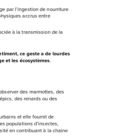
e par l’ingestion de nourriture
 physiques accrus entre
ociée à la transmission de la
ntiment, ce geste a de lourdes
age et les écosystèmes
.
 d’observer des marmottes, des
-épics, des renards ou des
rbains et elle fournit de
es populations d’insectes,
ersité en contribuant à la chaine