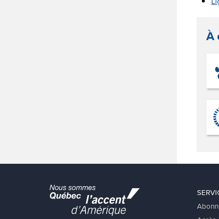
Li
À 
SERVI
Abonn