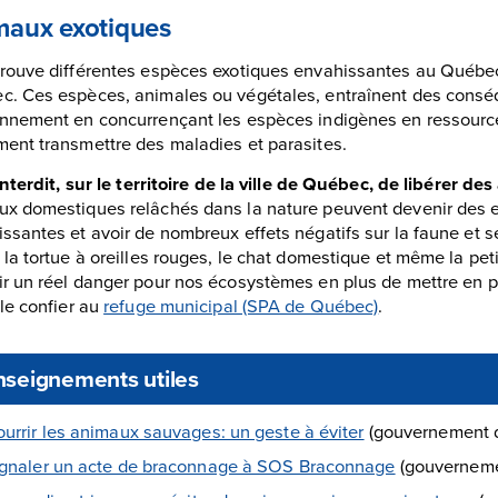
maux exotiques
rouve différentes espèces exotiques envahissantes au Québec et 
. Ces espèces, animales ou végétales, entraînent des consé
nnement en concurrençant les espèces indigènes en ressources
ent transmettre des maladies et parasites.
 interdit, sur le territoire de la ville de Québec, de libérer 
ux domestiques relâchés dans la nature peuvent devenir des 
ssantes et avoir de nombreux effets négatifs sur la faune et se
 la tortue à oreilles rouges, le chat domestique et même la pe
r un réel danger pour nos écosystèmes en plus de mettre en pé
 le confier au
refuge municipal (SPA de Québec)
.
seignements utiles
urrir les animaux sauvages: un geste à éviter
(gouvernement 
gnaler un acte de braconnage à SOS Braconnage
(gouverneme