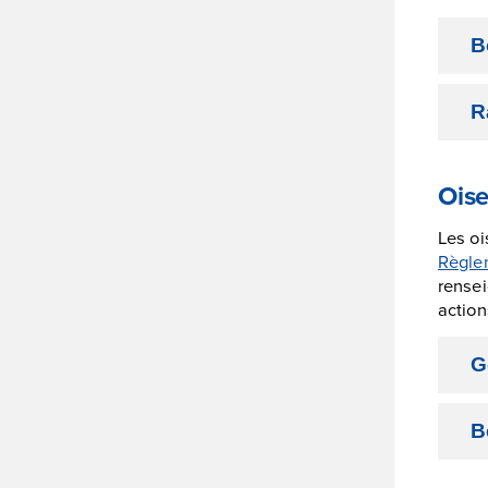
B
R
Oise
Les oi
Règlem
rensei
action
G
B