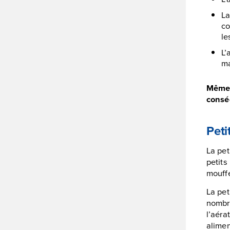
La
co
le
L’
ma
Même s
conséq
Peti
La pet
petits
mouffe
La pet
nombre
l’aéra
alimen