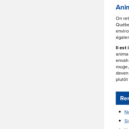
Ani
On ret
Québec
enviro
égalem
Il est
anima
envahi
rouge,
deveni
plutôt
Ren
No
Si