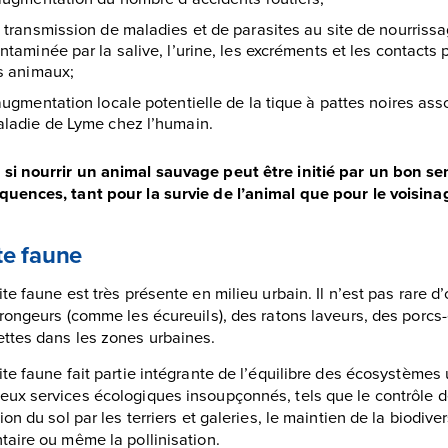
 transmission de maladies et de parasites au site de nourrissag
ntaminée par la salive, l’urine, les excréments et les contacts
s animaux;
augmentation locale potentielle de la tique à pattes noires ass
ladie de Lyme chez l’humain.
i nourrir un animal sauvage peut être initié par un bon se
uences, tant pour la survie de l’animal que pour le voisin
te faune
ite faune est très présente en milieu urbain. Il n’est pas rare
 rongeurs (comme les écureuils), des ratons laveurs, des porcs
ttes dans les zones urbaines.
ite faune fait partie intégrante de l’équilibre des écosystèmes u
ux services écologiques insoupçonnés, tels que le contrôle d
tion du sol par les terriers et galeries, le maintien de la biodiv
taire ou même la pollinisation.