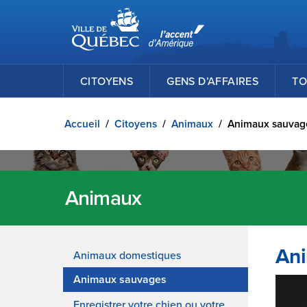
Ville de Québec
Passer au contenu principal
CITOYENS
GENS D’AFFAIRES
TO
Accueil
/
Citoyens
/
Animaux
/
Animaux sauvag
Animaux
Ani
Animaux domestiques
Animaux sauvages
Enregistrer votre chien ou votre