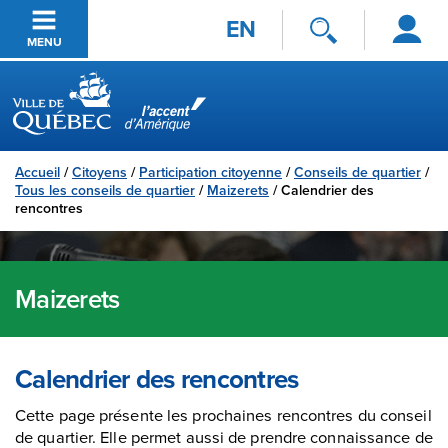
Se
Passer au contenu principal
EN
connecter
MENU
Ville de Québec
Accueil
/
Citoyens
/
Participation citoyenne
/
Conseils de quartier
/
Tous les conseils de quartier
/
Maizerets
/
Calendrier des
rencontres
Maizerets
Calendrier des rencontres
Cette page présente les prochaines rencontres du conseil
de quartier. Elle permet aussi de prendre connaissance de