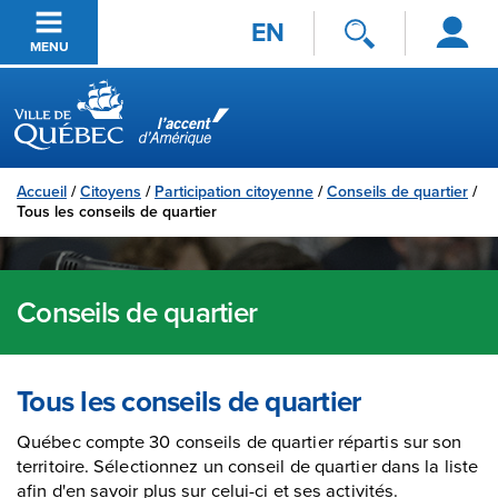
Se
Passer au contenu principal
EN
connecter
MENU
Ville de Québec
Accueil
/
Citoyens
/
Participation citoyenne
/
Conseils de quartier
/
Tous les conseils de quartier
Conseils de quartier
Tous les conseils de quartier
Québec compte 30 conseils de quartier répartis sur son
territoire. Sélectionnez un conseil de quartier dans la liste
afin d'en savoir plus sur celui-ci et ses activités.