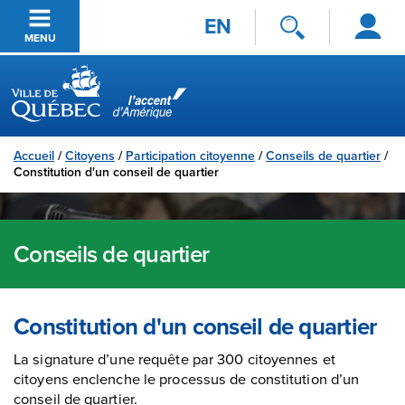
Se
Passer au contenu principal
EN
connecter
MENU
Ville de Québec
Accueil
/
Citoyens
/
Participation citoyenne
/
Conseils de quartier
/
Constitution d'un conseil de quartier
Conseils de quartier
Constitution d'un conseil de quartier
La signature d’une requête par 300 citoyennes et
citoyens enclenche le processus de constitution d’un
conseil de quartier.