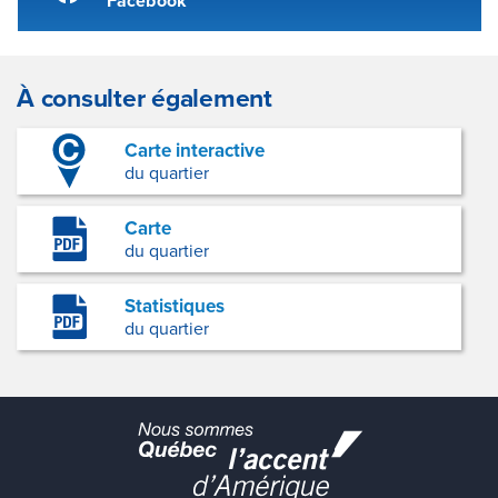
Facebook
À consulter également
Carte interactive
du quartier
Carte
du quartier
Statistiques
du quartier