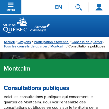
Se
Passer au contenu principal
EN
connecter
MENU
Ville de Québec
Accueil
/
Citoyens
/
Participation citoyenne
/
Conseils de quartier
/
Tous les conseils de quartier
/
Montcalm
/
Consultations publiques
Montcalm
Consultations publiques
Voici les consultations publiques qui concernent le
quartier de Montcalm. Pour voir l'ensemble des
consultations publiques en cours sur le territoire de la