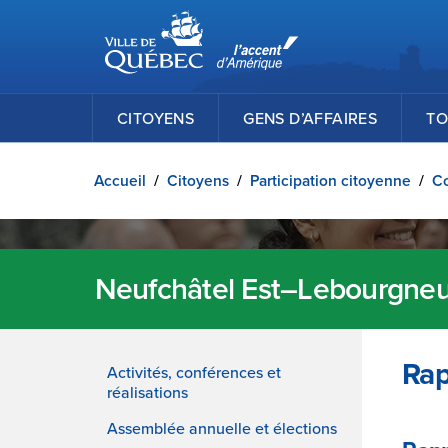
Ville de Québec
Passer au contenu principal
CITOYENS
GENS D’AFFAIRES
TO
Accueil
/
Citoyens
/
Participation citoyenne
/
Co
Neufchâtel Est–Lebourgneu
Rap
Activités, conférences et
réalisations
Assemblée annuelle et élections