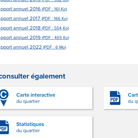
consulter également
Carte interactive
Car
du quartier
du q
Statistiques
du quartier