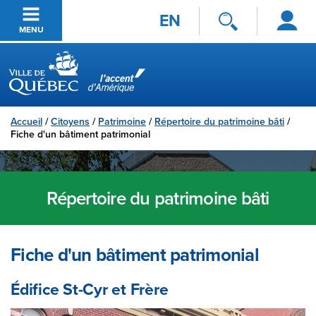
Se
Passer au contenu principal
EN
connecter
MENU
Ville de Québec
Accueil
/
Citoyens
/
Patrimoine
/
Répertoire du patrimoine bâti
/
Fiche d'un bâtiment patrimonial
Répertoire du patrimoine bâti
Fiche d'un bâtiment patrimonial
Édifice St-Cyr et Frère