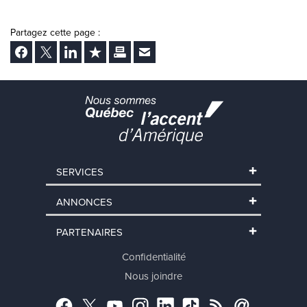
Partagez cette page :
Facebook
Twitter
LinkedIn
Ajouter aux favoris
Imprimer
Envoyer Ã un ami
SERVICES
ANNONCES
PARTENAIRES
Confidentialité
Nous joindre
Facebook
Twitter
YouTube
Instagram
LinkedIn
TikTok
RSS
Abonnement