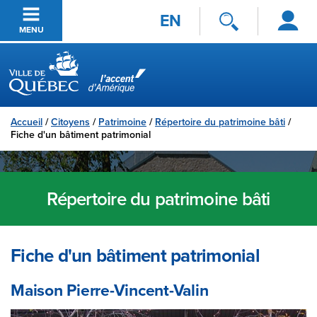
Se
Passer au contenu principal
EN
connecter
MENU
Ville de Québec
Accueil
/
Citoyens
/
Patrimoine
/
Répertoire du patrimoine bâti
/
Fiche d'un bâtiment patrimonial
Répertoire du patrimoine bâti
Fiche d'un bâtiment patrimonial
Maison Pierre-Vincent-Valin