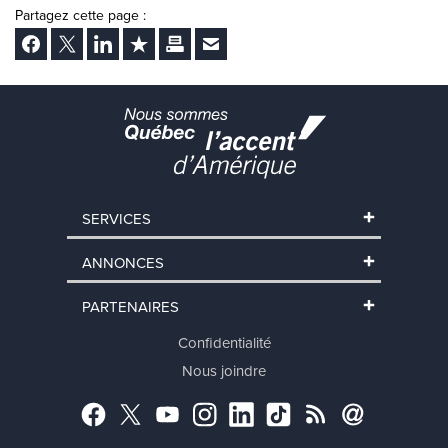
Partagez cette page :
Facebook
Twitter
LinkedIn
Ajouter aux favoris
Imprimer
Envoyer Ã un ami
SERVICES
ANNONCES
PARTENAIRES
Confidentialité
Nous joindre
Facebook
Twitter
YouTube
Instagram
LinkedIn
TikTok
RSS
Abonnement