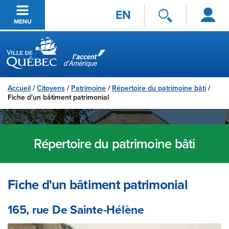
Se
Passer au contenu principal
EN
connecter
MENU
Ville de Québec
Accueil
/
Citoyens
/
Patrimoine
/
Répertoire du patrimoine bâti
/
Fiche d'un bâtiment patrimonial
Répertoire du patrimoine bâti
Fiche d'un bâtiment patrimonial
165, rue De Sainte-Hélène