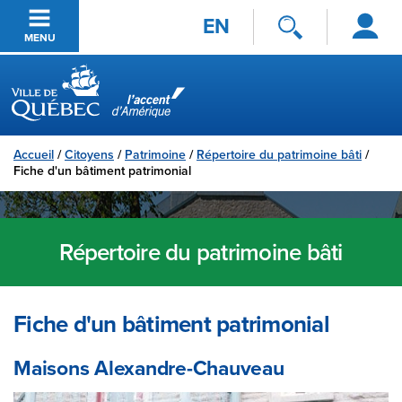
Se
Passer au contenu principal
EN
connecter
MENU
Ville de Québec
Accueil
/
Citoyens
/
Patrimoine
/
Répertoire du patrimoine bâti
/
Fiche d'un bâtiment patrimonial
Répertoire du patrimoine bâti
Fiche d'un bâtiment patrimonial
Maisons Alexandre-Chauveau