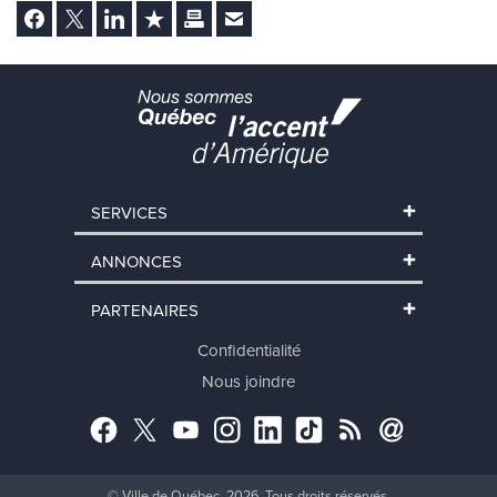
Facebook
Twitter
LinkedIn
Ajouter aux favoris
Imprimer
Envoyer Ã un ami
SERVICES
ANNONCES
PARTENAIRES
Confidentialité
Nous joindre
Facebook
Twitter
YouTube
Instagram
LinkedIn
TikTok
RSS
Abonnement
© Ville de Québec, 2026. Tous droits réservés.