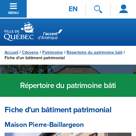
Se
Passer au contenu principal
EN
connecter
MENU
Ville de Québec
Accueil
/
Citoyens
/
Patrimoine
/
Répertoire du patrimoine bâti
/
Fiche d'un bâtiment patrimonial
Répertoire du patrimoine bâti
Fiche d'un bâtiment patrimonial
Maison Pierre-Baillargeon