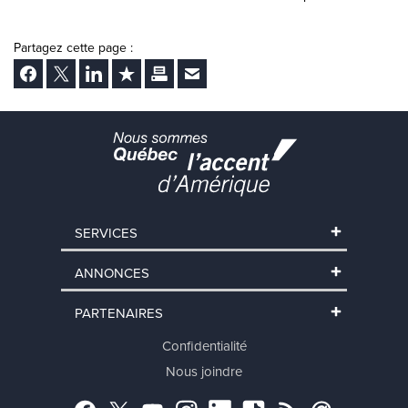
Partagez cette page :
Facebook
Twitter
LinkedIn
Ajouter aux favoris
Imprimer
Envoyer Ã un ami
SERVICES
ANNONCES
PARTENAIRES
Confidentialité
Nous joindre
Facebook
Twitter
YouTube
Instagram
LinkedIn
TikTok
RSS
Abonnement