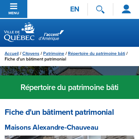
Se
Passer au contenu principal
EN
connecter
MENU
Ville de Québec
Accueil
/
Citoyens
/
Patrimoine
/
Répertoire du patrimoine bâti
/
Fiche d'un bâtiment patrimonial
Répertoire du patrimoine bâti
Fiche d'un bâtiment patrimonial
Maisons Alexandre-Chauveau