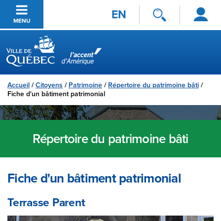
Se
Passer au contenu principal
EN
connecter
MENU
Ville de Québec
Accueil
/
Citoyens
/
Patrimoine
/
Répertoire du patrimoine bâti
/
Fiche d'un bâtiment patrimonial
Répertoire du patrimoine bâti
Fiche d'un bâtiment patrimonial
Terrasse Parent