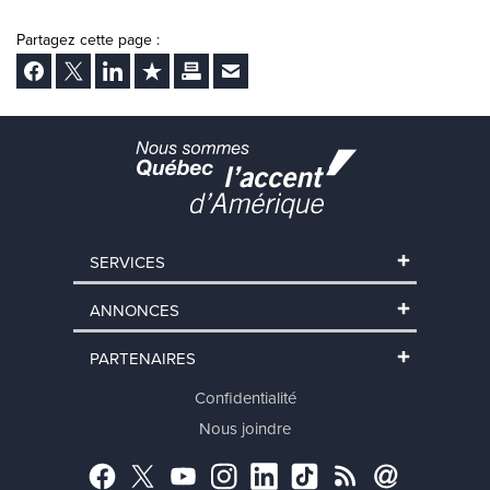
Partagez cette page :
Facebook
Twitter
LinkedIn
Ajouter aux favoris
Imprimer
Envoyer Ã un ami
SERVICES
ANNONCES
PARTENAIRES
Confidentialité
Nous joindre
Facebook
Twitter
YouTube
Instagram
LinkedIn
TikTok
RSS
Abonnement