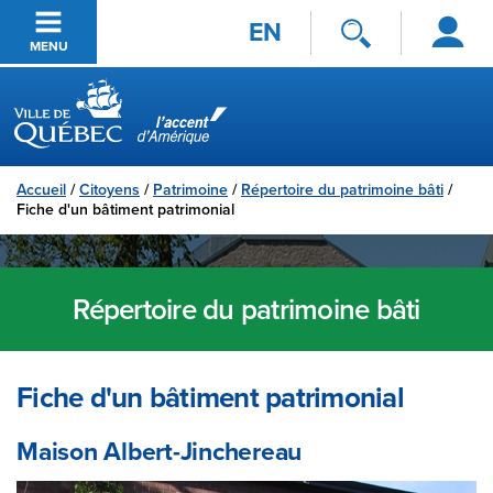
Se
Passer au contenu principal
EN
connecter
MENU
Ville de Québec
Accueil
/
Citoyens
/
Patrimoine
/
Répertoire du patrimoine bâti
/
Fiche d'un bâtiment patrimonial
Répertoire du patrimoine bâti
Fiche d'un bâtiment patrimonial
Maison Albert-Jinchereau