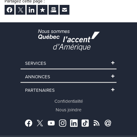
Partagez cette page :
Facebook
Twitter
LinkedIn
Ajouter aux favoris
Imprimer
Envoyer Ã un ami
SERVICES
ANNONCES
PARTENAIRES
Confidentialité
Nous joindre
Facebook
Twitter
YouTube
Instagram
LinkedIn
TikTok
RSS
Abonnement