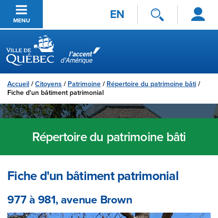
Se
Passer au contenu principal
EN
connecter
MENU
Ville de Québec
Accueil
/
Citoyens
/
Patrimoine
/
Répertoire du patrimoine bâti
/
Fiche d'un bâtiment patrimonial
Répertoire du patrimoine bâti
Fiche d'un bâtiment patrimonial
977 à 981, avenue Brown