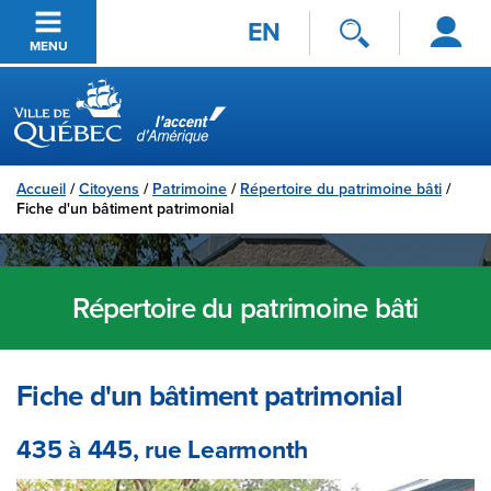
Se
Passer au contenu principal
EN
connecter
MENU
Ville de Québec
Accueil
/
Citoyens
/
Patrimoine
/
Répertoire du patrimoine bâti
/
Fiche d'un bâtiment patrimonial
Répertoire du patrimoine bâti
Fiche d'un bâtiment patrimonial
435 à 445, rue Learmonth