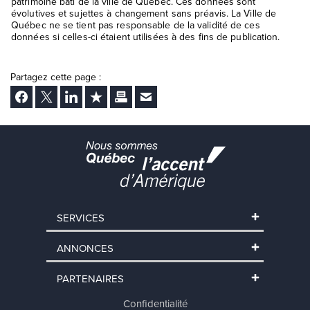
patrimoine bâti de la ville de Québec. Ces données sont
évolutives et sujettes à changement sans préavis. La Ville de
Québec ne se tient pas responsable de la validité de ces
données si celles-ci étaient utilisées à des fins de publication.
Partagez cette page :
Facebook
Twitter
LinkedIn
Ajouter aux favoris
Imprimer
Envoyer Ã un ami
SERVICES
ANNONCES
PARTENAIRES
Confidentialité