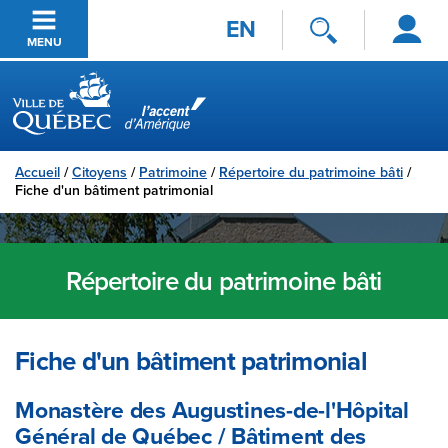
Se
Passer au contenu principal
EN
connecter
MENU
Ville de Québec
Accueil
/
Citoyens
/
Patrimoine
/
Répertoire du patrimoine bâti
/
Fiche d'un bâtiment patrimonial
Répertoire du patrimoine bâti
Fiche d'un bâtiment patrimonial
Monastère des Augustines-de-l'Hôpital
Général de Québec / Bâtiment des