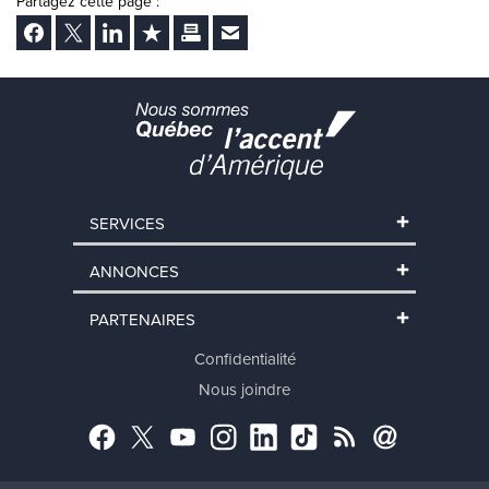
Partagez cette page :
Facebook
Twitter
LinkedIn
Ajouter aux favoris
Imprimer
Envoyer Ã un ami
SERVICES
ANNONCES
PARTENAIRES
Confidentialité
Nous joindre
Facebook
Twitter
YouTube
Instagram
LinkedIn
TikTok
RSS
Abonnement