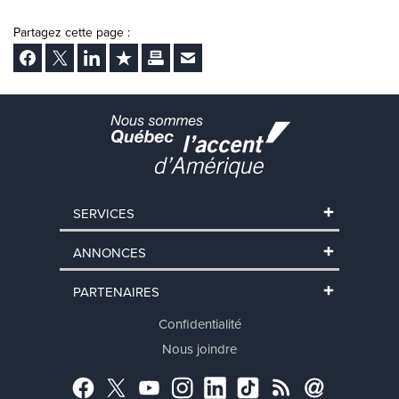
Partagez cette page :
Facebook
Twitter
LinkedIn
Ajouter aux favoris
Imprimer
Envoyer Ã un ami
SERVICES
ANNONCES
PARTENAIRES
Confidentialité
Nous joindre
Facebook
Twitter
YouTube
Instagram
LinkedIn
TikTok
RSS
Abonnement