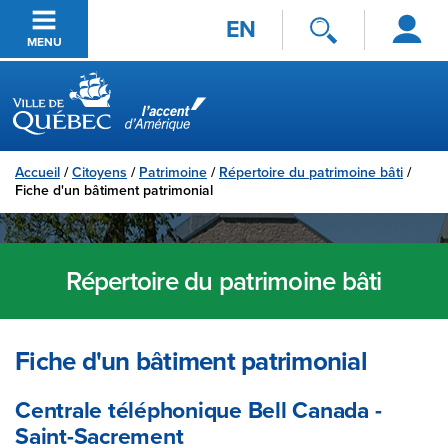
Se
Passer au contenu principal
EN
connecter
MENU
Ville de Québec
Accueil
/
Citoyens
/
Patrimoine
/
Répertoire du patrimoine bâti
/
Fiche d'un bâtiment patrimonial
Répertoire du patrimoine bâti
Fiche d'un bâtiment patrimonial
Centrale téléphonique Bell Canada -
Saint-Sacrement