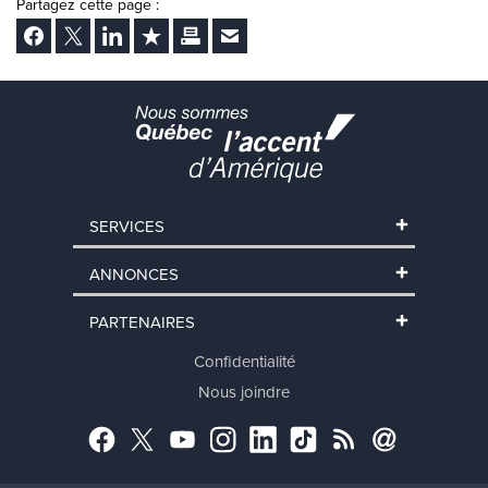
Partagez cette page :
Facebook
Twitter
LinkedIn
Ajouter aux favoris
Imprimer
Envoyer Ã un ami
SERVICES
ANNONCES
PARTENAIRES
Confidentialité
Nous joindre
Facebook
Twitter
YouTube
Instagram
LinkedIn
TikTok
RSS
Abonnement