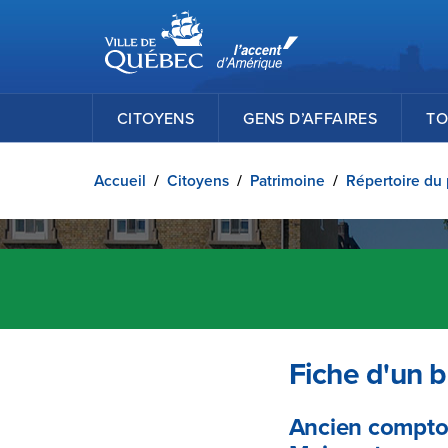
Ville de Québec
Passer au contenu principal
CITOYENS
GENS D’AFFAIRES
TO
Accueil
/
Citoyens
/
Patrimoine
/
Répertoire du 
Fiche d'un b
Ancien comptoir