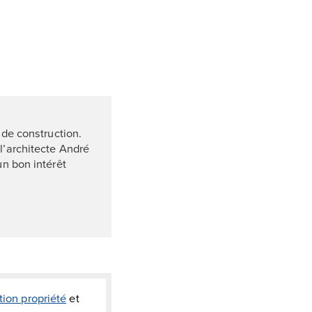
 de construction.
l’architecte André
un bon intérêt
tion propriété
et