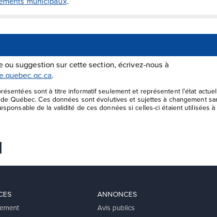
glements municipaux
.
 ou suggestion sur cette section, écrivez-nous à
le.quebec.qc.ca
.
ésentées sont à titre informatif seulement et représentent l'état actu
le de Québec. Ces données sont évolutives et sujettes à changement san
sponsable de la validité de ces données si celles-ci étaient utilisées à 
 favoris
er
voyer Ã un ami
CES
ANNONCES
ement
Avis publics