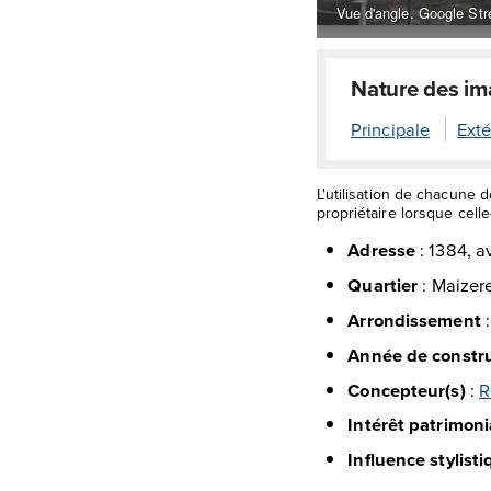
Vue d'angle. Google Str
Nature des i
Principale
Exté
L'utilisation de chacune 
propriétaire lorsque celle-
Adresse
:
1384, a
Quartier
:
Maizer
Arrondissement
Année de constr
Concepteur(s)
:
R
Intérêt patrimoni
Influence stylist