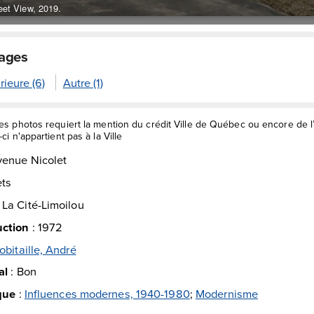
eet View, 2019.
mages
rieure (6)
Autre (1)
des photos requiert la mention du crédit Ville de Québec ou encore de 
ci n'appartient pas à la Ville
venue Nicolet
ets
:
La Cité-Limoilou
uction
:
1972
obitaille, André
al
:
Bon
ique
:
Influences modernes, 1940-1980
;
Modernisme