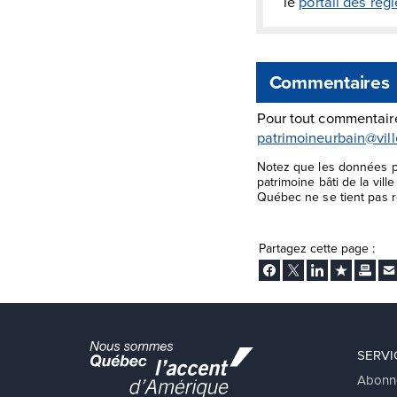
le
portail des rè
Commentaires
Pour tout commentaire
patrimoineurbain@vil
Notez que les données pr
patrimoine bâti de la vil
Québec ne se tient pas re
Partagez cette page :
Facebook
Twitter
LinkedIn
Ajouter aux
Imprim
En
SERVI
Abonn