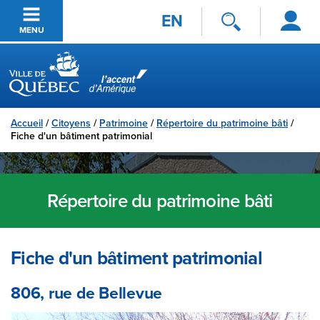
Se
Passer au contenu principal
EN
connecter
MENU
Ville de Québec
Accueil
/
Citoyens
/
Patrimoine
/
Répertoire du patrimoine bâti
/
Fiche d'un bâtiment patrimonial
Répertoire du patrimoine bâti
Fiche d'un bâtiment patrimonial
806, rue de Bellevue