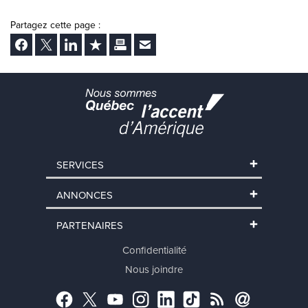
Partagez cette page :
Facebook
Twitter
LinkedIn
Ajouter aux favoris
Imprimer
Envoyer Ã un ami
SERVICES
ANNONCES
PARTENAIRES
Confidentialité
Nous joindre
Facebook
Twitter
YouTube
Instagram
LinkedIn
TikTok
RSS
Abonnement