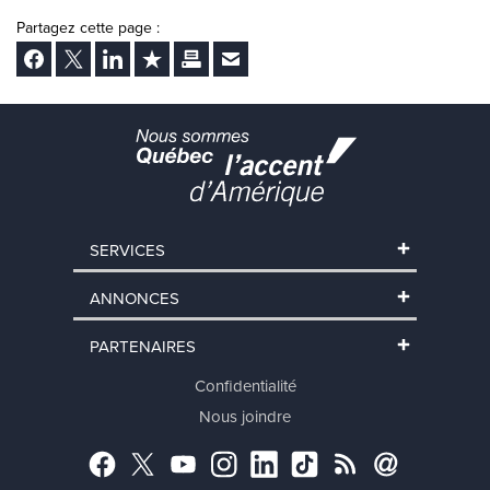
Partagez cette page :
Facebook
Twitter
LinkedIn
Ajouter aux favoris
Imprimer
Envoyer Ã un ami
SERVICES
ANNONCES
PARTENAIRES
Confidentialité
Nous joindre
Facebook
Twitter
YouTube
Instagram
LinkedIn
TikTok
RSS
Abonnement