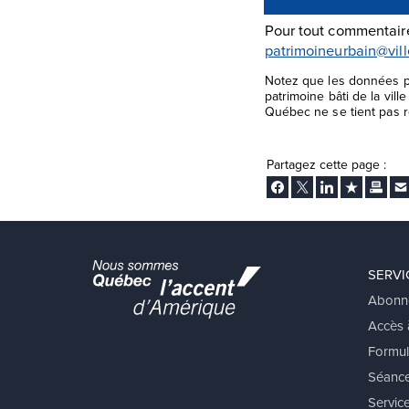
Pour tout commentaire
patrimoineurbain@vil
Notez que les données pr
patrimoine bâti de la vil
Québec ne se tient pas re
Partagez cette page :
Facebook
Twitter
LinkedIn
Ajouter aux
Imprim
En
SERVI
Abonn
Accès à
Formul
Séance
Service