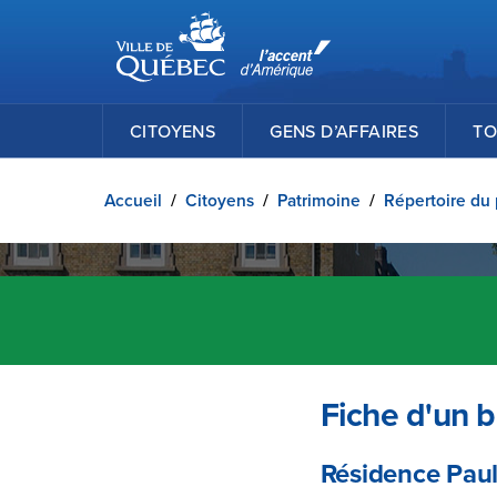
Ville de Québec
Passer au contenu principal
CITOYENS
GENS D’AFFAIRES
TO
Accueil
/
Citoyens
/
Patrimoine
/
Répertoire du 
Fiche d'un b
Résidence Paul