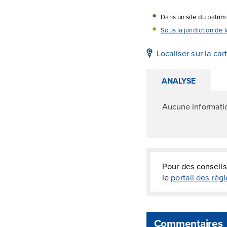
Dans un site du patri
Sous la juridiction de
Localiser sur la car
ANALYSE
Aucune informati
Pour des conseils
le
portail des rè
Commentaires