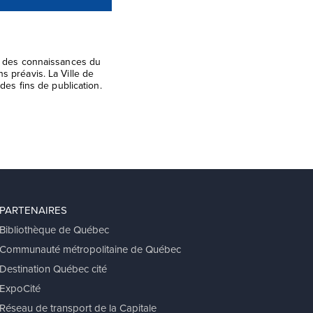
el des connaissances du
s préavis. La Ville de
des fins de publication.
PARTENAIRES
Bibliothèque de Québec
Communauté métropolitaine de Québec
Destination Québec cité
ExpoCité
Réseau de transport de la Capitale