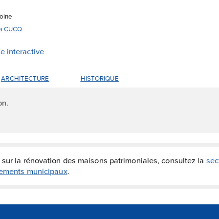
moine
 la CUCQ
te interactive
ARCHITECTURE
HISTORIQUE
on.
 sur la rénovation des maisons patrimoniales, consultez la
sec
glements municipaux
.