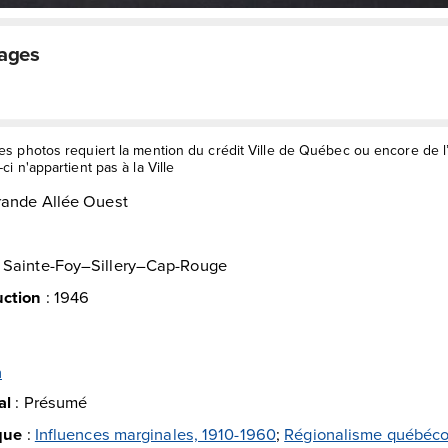
mages
des photos requiert la mention du crédit Ville de Québec ou encore de 
ci n'appartient pas à la Ville
rande Allée Ouest
:
Sainte-Foy–Sillery–Cap-Rouge
uction
:
1946
h
al
:
Présumé
ique
:
Influences marginales, 1910-1960
;
Régionalisme québéco