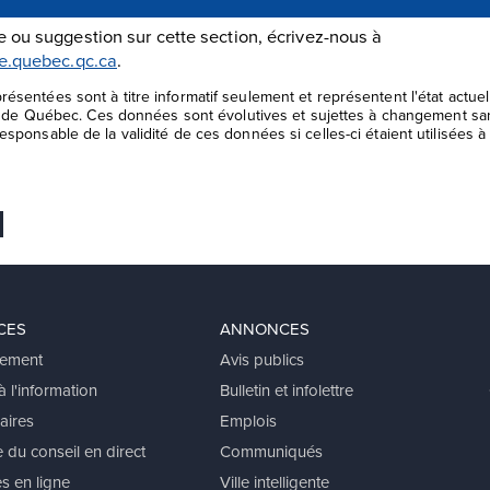
 ou suggestion sur cette section, écrivez-nous à
le.quebec.qc.ca
.
ésentées sont à titre informatif seulement et représentent l'état actu
le de Québec. Ces données sont évolutives et sujettes à changement san
sponsable de la validité de ces données si celles-ci étaient utilisées à 
 favoris
er
voyer Ã un ami
CES
ANNONCES
ement
Avis publics
 l'information
Bulletin et infolettre
aires
Emplois
 du conseil en direct
Communiqués
s en ligne
Ville intelligente