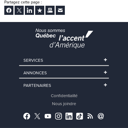
Partagez cette page :
Facebook
Twitter
LinkedIn
Ajouter aux favoris
Imprimer
Envoyer Ã un ami
SERVICES
ANNONCES
PARTENAIRES
Confidentialité
Nous joindre
Facebook
Twitter
YouTube
Instagram
LinkedIn
TikTok
RSS
Abonnement