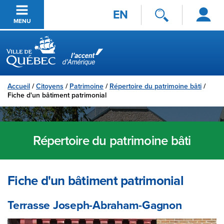
Se
Passer au contenu principal
EN
connecter
MENU
Ville de Québec
Accueil
/
Citoyens
/
Patrimoine
/
Répertoire du patrimoine bâti
/
Fiche d'un bâtiment patrimonial
Répertoire du patrimoine bâti
Fiche d'un bâtiment patrimonial
Terrasse Joseph-Abraham-Gagnon