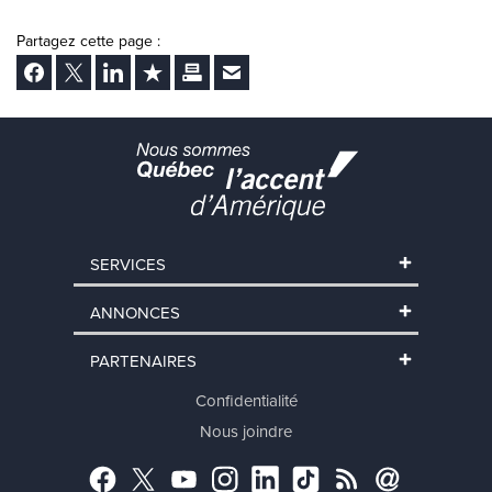
Partagez cette page :
Facebook
Twitter
LinkedIn
Ajouter aux favoris
Imprimer
Envoyer Ã un ami
SERVICES
ANNONCES
PARTENAIRES
Confidentialité
Nous joindre
Facebook
Twitter
YouTube
Instagram
LinkedIn
TikTok
RSS
Abonnement