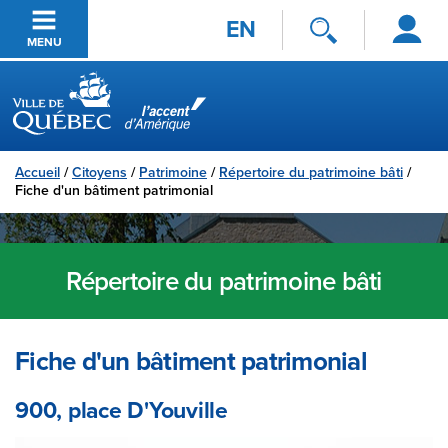
Se
Passer au contenu principal
EN
connecter
MENU
Ville de Québec
Accueil
/
Citoyens
/
Patrimoine
/
Répertoire du patrimoine bâti
/
Fiche d'un bâtiment patrimonial
Répertoire du patrimoine bâti
Fiche d'un bâtiment patrimonial
900, place D'Youville