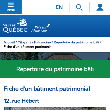
Se
Passer au contenu principal
EN
connecter
MENU
Ville de Québec
Accueil
/
Citoyens
/
Patrimoine
/
Répertoire du patrimoine bâti
/
Fiche d'un bâtiment patrimonial
Répertoire du patrimoine bâti
Fiche d'un bâtiment patrimonial
12, rue Hébert