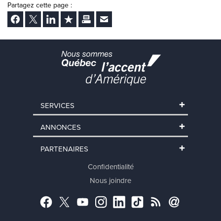
Partagez cette page :
Facebook
Twitter
LinkedIn
Ajouter aux favoris
Imprimer
Envoyer Ã un ami
SERVICES
ANNONCES
PARTENAIRES
Confidentialité
Nous joindre
Facebook
Twitter
YouTube
Instagram
LinkedIn
TikTok
RSS
Abonnement