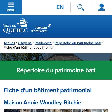
Se
Passer au contenu principal
EN
connecter
MENU
Ville de Québec
Accueil
/
Citoyens
/
Patrimoine
/
Répertoire du patrimoine bâti
/
Fiche d'un bâtiment patrimonial
Répertoire du patrimoine bâti
Fiche d'un bâtiment patrimonial
Maison Annie-Woodley-Ritchie