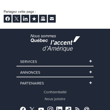
Partagez cette page :
Facebook
Twitter
LinkedIn
Ajouter aux favoris
Imprimer
Envoyer Ã un ami
SERVICES
ANNONCES
PARTENAIRES
Confidentialité
Nous joindre
Facebook
Twitter
YouTube
Instagram
LinkedIn
TikTok
RSS
Abonnement