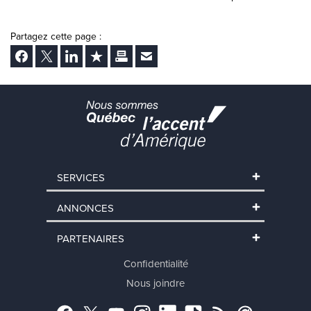
Partagez cette page :
Facebook
Twitter
LinkedIn
Ajouter aux favoris
Imprimer
Envoyer Ã un ami
SERVICES
ANNONCES
PARTENAIRES
Confidentialité
Nous joindre
Facebook
Twitter
YouTube
Instagram
LinkedIn
TikTok
RSS
Abonnement