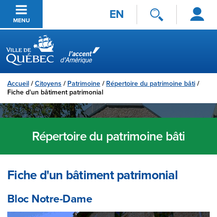
Se
Passer au contenu principal
EN
connecter
MENU
Ville de Québec
Accueil
/
Citoyens
/
Patrimoine
/
Répertoire du patrimoine bâti
/
Fiche d'un bâtiment patrimonial
Répertoire du patrimoine bâti
Fiche d'un bâtiment patrimonial
Bloc Notre-Dame