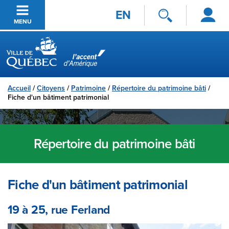
Se
Passer au contenu principal
EN
connecter
MENU
Ville de Québec
Accueil
/
Citoyens
/
Patrimoine
/
Répertoire du patrimoine bâti
/
Fiche d'un bâtiment patrimonial
Répertoire du patrimoine bâti
Fiche d'un bâtiment patrimonial
19 à 25, rue Ferland