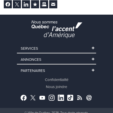
Facebook
Twitter
LinkedIn
Ajouter aux favoris
Imprimer
Envoyer Ã un ami
SERVICES
ANNONCES
PARTENAIRES
Confidentialité
Nous joindre
Facebook
Twitter
YouTube
Instagram
LinkedIn
TikTok
RSS
Abonnement
© Ville de Québec, 2026. Tous droits réservés.