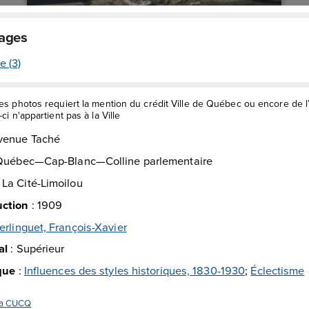
mages
e (3)
des photos requiert la mention du crédit Ville de Québec ou encore de 
ci n'appartient pas à la Ville
venue Taché
Québec—Cap-Blanc—Colline parlementaire
:
La Cité-Limoilou
uction
:
1909
erlinguet, François-Xavier
al
:
Supérieur
ique
:
Influences des styles historiques, 1830-1930
;
Éclectisme
 la CUCQ