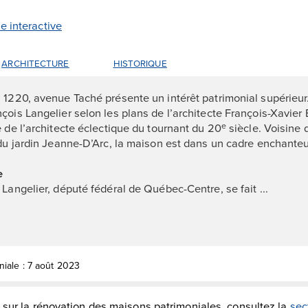
te interactive
ARCHITECTURE
HISTORIQUE
 1220, avenue Taché présente un intérêt patrimonial supérieur
ois Langelier selon les plans de l’architecte François-Xavier B
e de l’architecte éclectique du tournant du 20
siècle. Voisine 
e
 du jardin Jeanne-D’Arc, la maison est dans un cadre enchanteu
e
Langelier, député fédéral de Québec-Centre, se fait ...
niale : 7 août 2023
 sur la rénovation des maisons patrimoniales, consultez la
sec