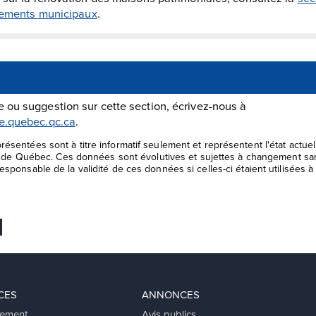
glements municipaux
.
 ou suggestion sur cette section, écrivez-nous à
le.quebec.qc.ca
.
ésentées sont à titre informatif seulement et représentent l'état actu
le de Québec. Ces données sont évolutives et sujettes à changement san
sponsable de la validité de ces données si celles-ci étaient utilisées à 
 favoris
er
voyer Ã un ami
CES
ANNONCES
ement
Avis publics