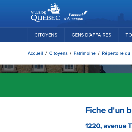
Ville de Québec
Passer au contenu principal
CITOYENS
GENS D’AFFAIRES
TO
Accueil
/
Citoyens
/
Patrimoine
/
Répertoire du 
Fiche d'un b
1220, avenue 