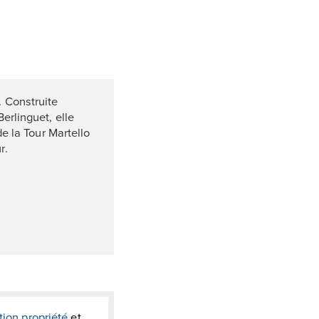
. Construite
erlinguet, elle
de la Tour Martello
r.
tion propriété
et