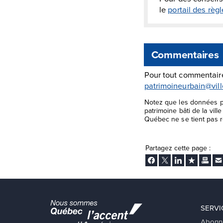
le
portail des rè
Commentaires
Pour tout commentaire
patrimoineurbain@vil
Notez que les données pr
patrimoine bâti de la vil
Québec ne se tient pas re
Partagez cette page :
Facebook
Twitter
LinkedIn
Ajouter aux
Imprim
En
SERVI
Abonn