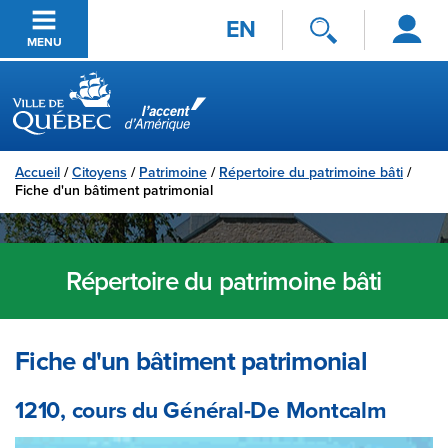
Se
Passer au contenu principal
EN
connecter
MENU
Ville de Québec
Accueil
/
Citoyens
/
Patrimoine
/
Répertoire du patrimoine bâti
/
Fiche d'un bâtiment patrimonial
Répertoire du patrimoine bâti
Fiche d'un bâtiment patrimonial
1210, cours du Général-De Montcalm