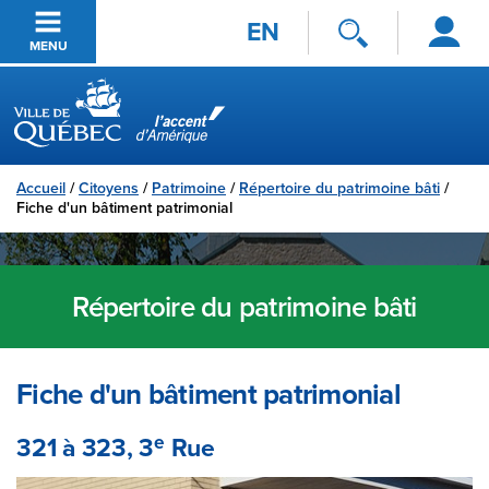
Se
Passer au contenu principal
EN
connecter
MENU
Ville de Québec
Accueil
/
Citoyens
/
Patrimoine
/
Répertoire du patrimoine bâti
/
Fiche d'un bâtiment patrimonial
Répertoire du patrimoine bâti
Fiche d'un bâtiment patrimonial
e
321 à 323, 3
Rue