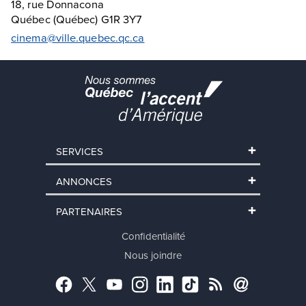
18, rue Donnacona
Québec (Québec) G1R 3Y7
cinema@ville.quebec.qc.ca
SERVICES
ANNONCES
PARTENAIRES
Confidentialité
Nous joindre
Facebook
Twitter
YouTube
Instagram
LinkedIn
TikTok
RSS
Abonnement