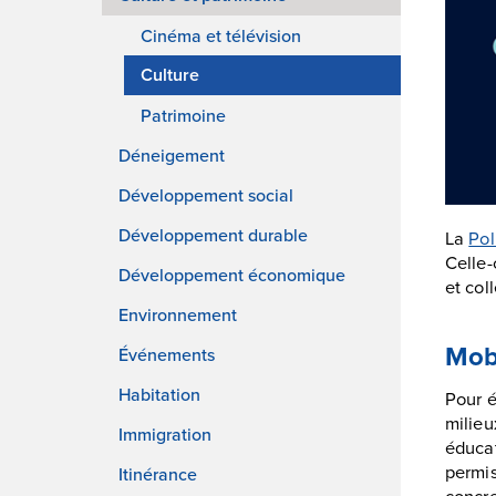
Cinéma et télévision
Culture
Patrimoine
Déneigement
Développement social
Développement durable
La
Pol
Celle-
Développement économique
et col
Environnement
Mobi
Événements
Habitation
Pour é
milieu
Immigration
éducat
permis
Itinérance
concre