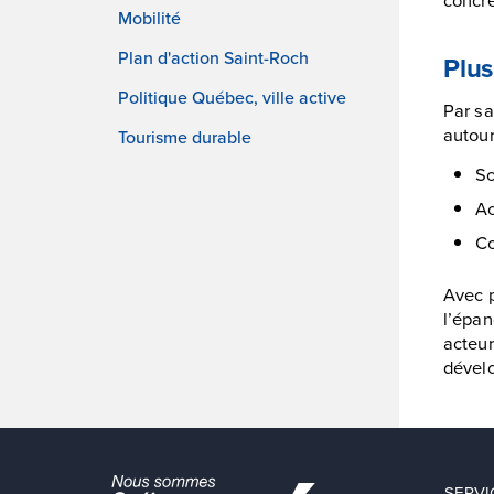
Mobilité
Plan d'action Saint-Roch
Plus
Politique Québec, ville active
Par sa
autour
Tourisme durable
So
Ac
Co
Avec p
l’épan
acteur
dével
SERVI