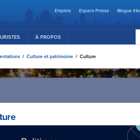
Emplois
Espace Presse
Blogue #Ac
R
URISTES
À PROPOS
ientations
/
Culture et patrimoine
/
Culture
ture