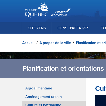
Ville de Québec
Passer au contenu principal
CITOYENS
GENS D’AFFAIRES
TO
Accueil
/
À propos de la ville
/
Planification et or
Planification et orientations
Cul
Agroalimentaire
Aménagement urbain
Culture et patrimoine