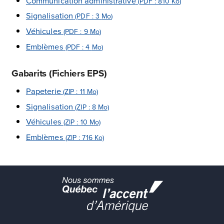
Communication administrative
(PDF : 810
Ko
)
Signalisation
(PDF : 3
Mo
)
Véhicules
(PDF : 9
Mo
)
Emblèmes
(PDF : 4
Mo
)
Gabarits (Fichiers EPS)
Papeterie
(ZIP : 11 Mo)
Signalisation
(ZIP : 8 Mo)
Véhicules
(ZIP : 10 Mo)
Emblèmes
(ZIP : 716 Ko)