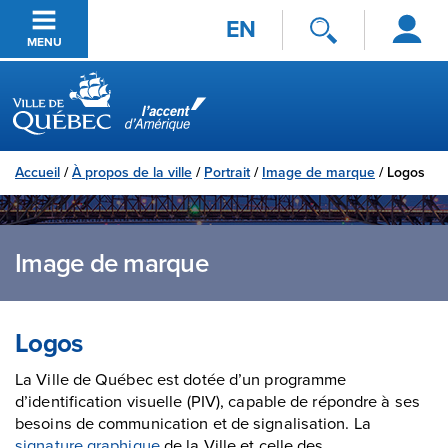
Se
Passer au contenu principal
EN
connecter
MENU
Ville de Québec
Accueil
/
À propos de la ville
/
Portrait
/
Image de marque
/
Logos
Image de marque
Logos
La Ville de Québec est dotée d’un programme
d’identification visuelle (PIV), capable de répondre à ses
besoins de communication et de signalisation. La
signature graphique
de la Ville et celle des