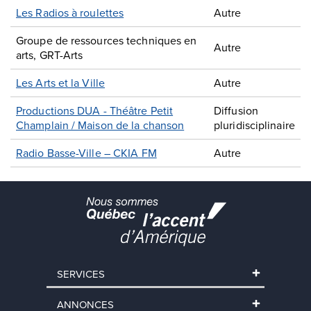
Les Radios à roulettes
Autre
Groupe de ressources techniques en
Autre
arts, GRT-Arts
Les Arts et la Ville
Autre
Productions DUA - Théâtre Petit
Diffusion
Champlain / Maison de la chanson
pluridisciplinaire
Radio Basse-Ville – CKIA FM
Autre
SERVICES
ANNONCES