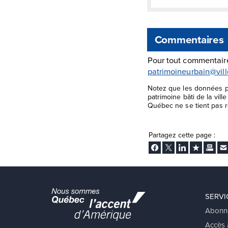
Commentaires
Pour tout commentaire
patrimoineurbain@vil
Notez que les données pr
patrimoine bâti de la vil
Québec ne se tient pas re
Partagez cette page :
Facebook
Twitter
LinkedIn
Ajouter aux
Imprim
En
SERVI
Abonn
Accès à