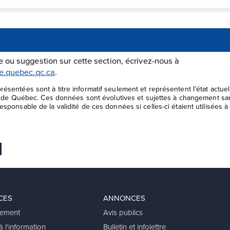
 ou suggestion sur cette section, écrivez-nous à
le.quebec.qc.ca
.
ésentées sont à titre informatif seulement et représentent l'état actu
le de Québec. Ces données sont évolutives et sujettes à changement san
sponsable de la validité de ces données si celles-ci étaient utilisées à 
 favoris
er
voyer Ã un ami
CES
ANNONCES
ement
Avis publics
 l'information
Bulletin et infolettre