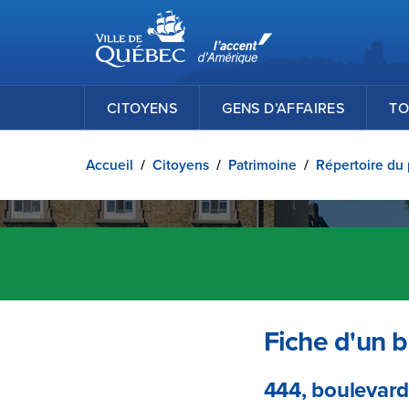
Ville de Québec
Passer au contenu principal
CITOYENS
GENS D’AFFAIRES
TO
Accueil
/
Citoyens
/
Patrimoine
/
Répertoire du 
Fiche d'un b
444, boulevar