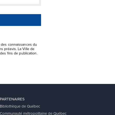
el des connaissances du
s préavis. La Ville de
des fins de publication.
PARTENAIRES
Bibliothèque de Québec
Communauté métropolitaine de Québec