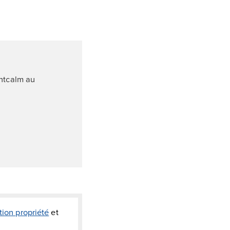
ontcalm au
tion propriété
et