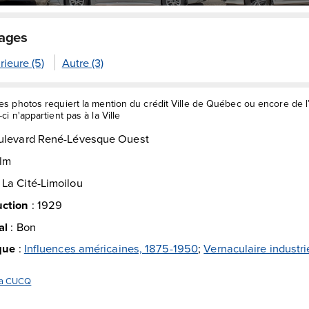
mages
rieure (5)
Autre (3)
des photos requiert la mention du crédit Ville de Québec ou encore de 
ci n'appartient pas à la Ville
ulevard René-Lévesque Ouest
lm
:
La Cité-Limoilou
uction
:
1929
al
:
Bon
ique
:
Influences américaines, 1875-1950
;
Vernaculaire industrie
 la CUCQ