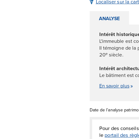
Localiser sur la car
ANALYSE
Intérêt historiqu
L'immeuble est co
Il témoigne de la
20
siècle.
e
Intérêt architectu
Le bâtiment est c
En savoir plus
Date de l’analyse patrimo
Pour des conseils
le
portail des rè