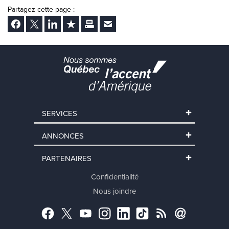
Partagez cette page :
Facebook
Twitter
LinkedIn
Ajouter aux favoris
Imprimer
Envoyer Ã un ami
SERVICES
ANNONCES
PARTENAIRES
Confidentialité
Nous joindre
Facebook
Twitter
YouTube
Instagram
LinkedIn
TikTok
RSS
Abonnement