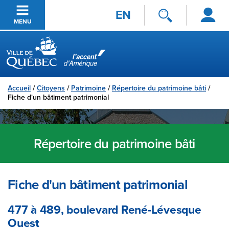
Se
Passer au contenu principal
EN
connecter
MENU
Ville de Québec
Accueil
/
Citoyens
/
Patrimoine
/
Répertoire du patrimoine bâti
/
Fiche d'un bâtiment patrimonial
Répertoire du patrimoine bâti
Fiche d'un bâtiment patrimonial
477 à 489, boulevard René-Lévesque
Ouest