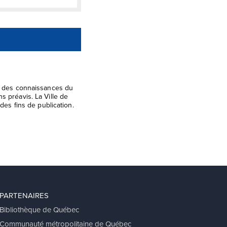
el des connaissances du
s préavis. La Ville de
des fins de publication.
PARTENAIRES
Bibliothèque de Québec
Communauté métropolitaine de Québec