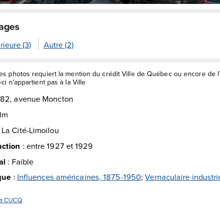
mages
rieure (3)
Autre (2)
des photos requiert la mention du crédit Ville de Québec ou encore de 
ci n'appartient pas à la Ville
982, avenue Moncton
lm
:
La Cité-Limoilou
uction
:
entre 1927 et 1929
al
:
Faible
ique
:
Influences américaines, 1875-1950
;
Vernaculaire industrie
 la CUCQ