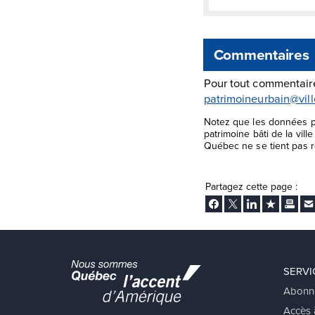
Commentaires
Pour tout commentaire
patrimoineurbain@vil
Notez que les données pr
patrimoine bâti de la vil
Québec ne se tient pas re
Partagez cette page :
Facebook
Twitter
LinkedIn
Ajouter aux
Imprim
En
SERVI
Abonn
Accès à