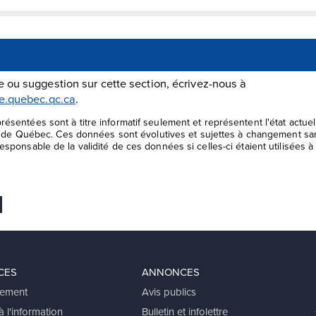
 ou suggestion sur cette section, écrivez-nous à
le.quebec.qc.ca
.
ésentées sont à titre informatif seulement et représentent l'état actu
le de Québec. Ces données sont évolutives et sujettes à changement san
sponsable de la validité de ces données si celles-ci étaient utilisées à 
 favoris
er
voyer Ã un ami
CES
ANNONCES
ement
Avis publics
 l'information
Bulletin et infolettre